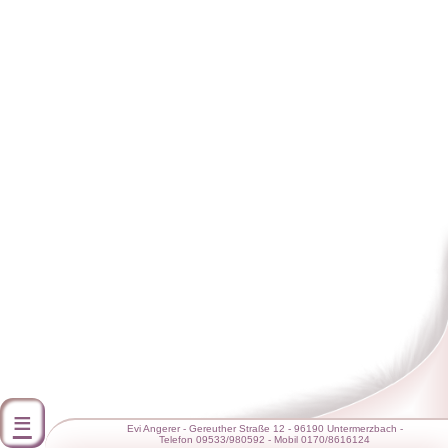
≡
Evi Angerer
-
Gereuther Straße 12 - 96190 Untermerzbach
-
Telefon 09533/980592
-
Mobil 0170/8616124